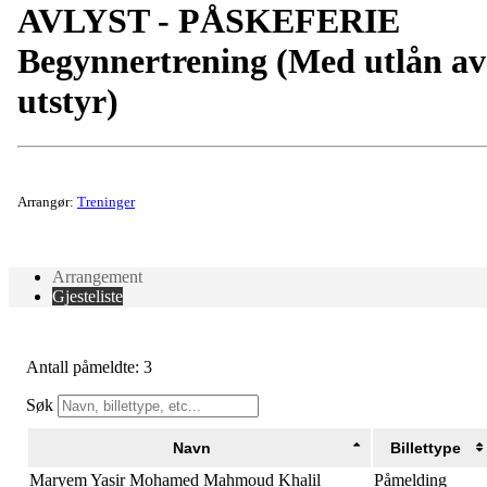
AVLYST - PÅSKEFERIE
Begynnertrening (Med utlån av
utstyr)
Arrangør:
Treninger
Arrangement
Gjesteliste
Antall påmeldte: 3
Søk
Navn
Billettype
Maryem Yasir Mohamed Mahmoud Khalil
Påmelding