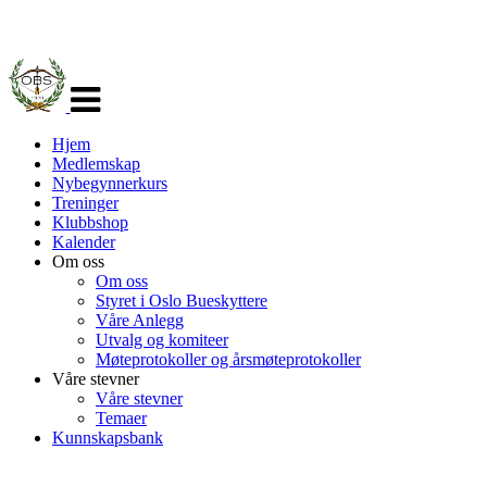
Veksle
navigasjon
Hjem
Medlemskap
Nybegynnerkurs
Treninger
Klubbshop
Kalender
Om oss
Om oss
Styret i Oslo Bueskyttere
Våre Anlegg
Utvalg og komiteer
Møteprotokoller og årsmøteprotokoller
Våre stevner
Våre stevner
Temaer
Kunnskapsbank