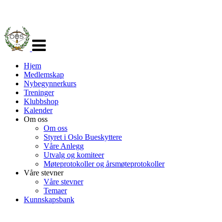
Veksle
navigasjon
Hjem
Medlemskap
Nybegynnerkurs
Treninger
Klubbshop
Kalender
Om oss
Om oss
Styret i Oslo Bueskyttere
Våre Anlegg
Utvalg og komiteer
Møteprotokoller og årsmøteprotokoller
Våre stevner
Våre stevner
Temaer
Kunnskapsbank