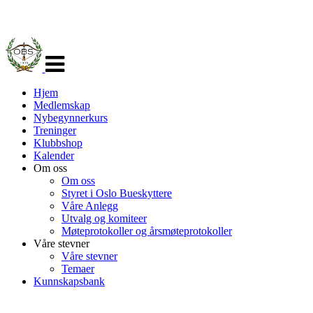
Veksle
navigasjon
Hjem
Medlemskap
Nybegynnerkurs
Treninger
Klubbshop
Kalender
Om oss
Om oss
Styret i Oslo Bueskyttere
Våre Anlegg
Utvalg og komiteer
Møteprotokoller og årsmøteprotokoller
Våre stevner
Våre stevner
Temaer
Kunnskapsbank