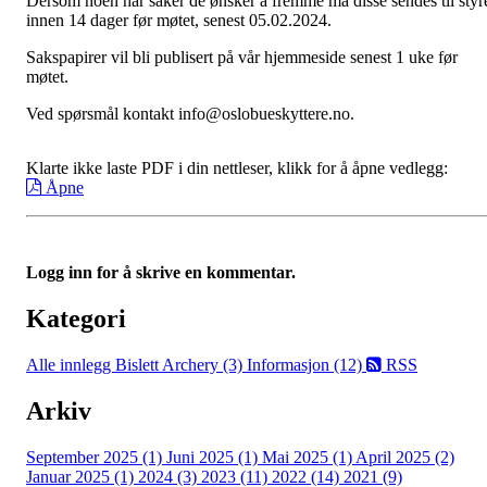
Dersom noen har saker de ønsker å fremme må disse sendes til styr
innen 14 dager før møtet, senest 05.02.2024.
Sakspapirer vil bli publisert på vår hjemmeside senest 1 uke før
møtet.
Ved spørsmål kontakt info@oslobueskyttere.no.
Klarte ikke laste PDF i din nettleser, klikk for å åpne vedlegg:
Åpne
Logg inn for å skrive en kommentar.
Kategori
Alle innlegg
Bislett Archery (3)
Informasjon (12)
RSS
Arkiv
September 2025 (1)
Juni 2025 (1)
Mai 2025 (1)
April 2025 (2)
Januar 2025 (1)
2024 (3)
2023 (11)
2022 (14)
2021 (9)