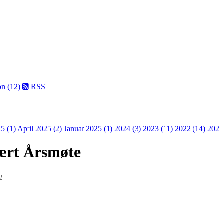
on (12)
RSS
5 (1)
April 2025 (2)
Januar 2025 (1)
2024 (3)
2023 (11)
2022 (14)
202
nært Årsmøte
2