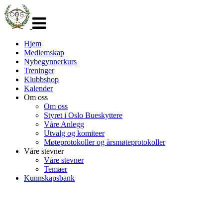
Veksle
navigasjon
Hjem
Medlemskap
Nybegynnerkurs
Treninger
Klubbshop
Kalender
Om oss
Om oss
Styret i Oslo Bueskyttere
Våre Anlegg
Utvalg og komiteer
Møteprotokoller og årsmøteprotokoller
Våre stevner
Våre stevner
Temaer
Kunnskapsbank