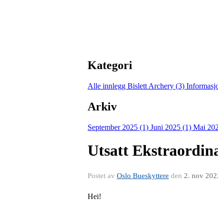
Kategori
Alle innlegg
Bislett Archery (3)
Informasj
Arkiv
September 2025 (1)
Juni 2025 (1)
Mai 202
Utsatt Ekstraordi
Postet av
Oslo Bueskyttere
den
2. nov 202
Hei!