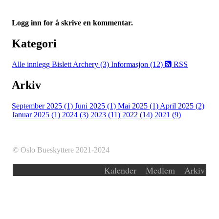
Logg inn for å skrive en kommentar.
Kategori
Alle innlegg
Bislett Archery (3)
Informasjon (12)
RSS
Arkiv
September 2025 (1)
Juni 2025 (1)
Mai 2025 (1)
April 2025 (2)
Januar 2025 (1)
2024 (3)
2023 (11)
2022 (14)
2021 (9)
© Oslo Bueskyttere 2021-2024
Kalender
Medlem
Arkiv