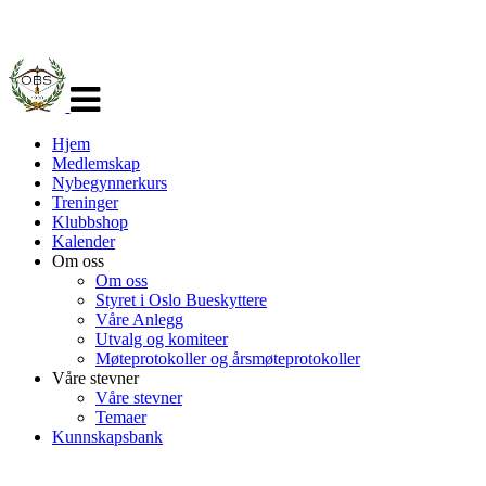
Veksle
navigasjon
Hjem
Medlemskap
Nybegynnerkurs
Treninger
Klubbshop
Kalender
Om oss
Om oss
Styret i Oslo Bueskyttere
Våre Anlegg
Utvalg og komiteer
Møteprotokoller og årsmøteprotokoller
Våre stevner
Våre stevner
Temaer
Kunnskapsbank