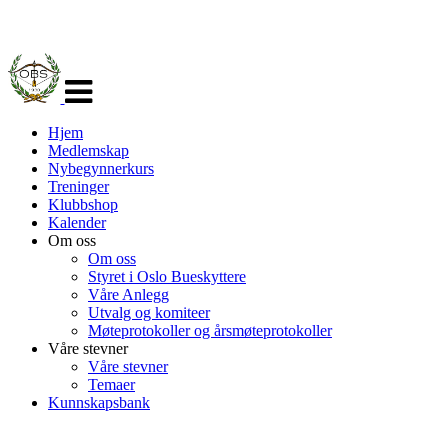
Veksle
navigasjon
Hjem
Medlemskap
Nybegynnerkurs
Treninger
Klubbshop
Kalender
Om oss
Om oss
Styret i Oslo Bueskyttere
Våre Anlegg
Utvalg og komiteer
Møteprotokoller og årsmøteprotokoller
Våre stevner
Våre stevner
Temaer
Kunnskapsbank