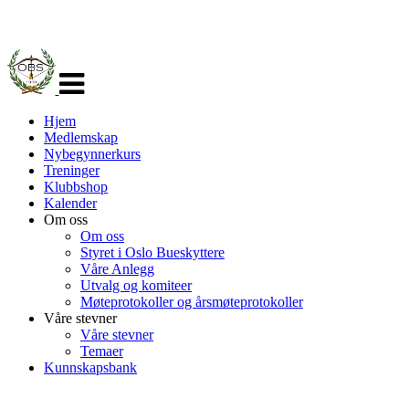
Veksle
navigasjon
Hjem
Medlemskap
Nybegynnerkurs
Treninger
Klubbshop
Kalender
Om oss
Om oss
Styret i Oslo Bueskyttere
Våre Anlegg
Utvalg og komiteer
Møteprotokoller og årsmøteprotokoller
Våre stevner
Våre stevner
Temaer
Kunnskapsbank