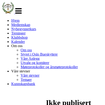
Veksle
navigasjon
Hjem
Medlemskap
Nybegynnerkurs
Treninger
Klubbshop
Kalender
Om oss
Om oss
Styret i Oslo Bueskyttere
Våre Anlegg
Utvalg og komiteer
Møteprotokoller og årsmøteprotokoller
Våre stevner
Våre stevner
Temaer
Kunnskapsbank
Ikke publisert