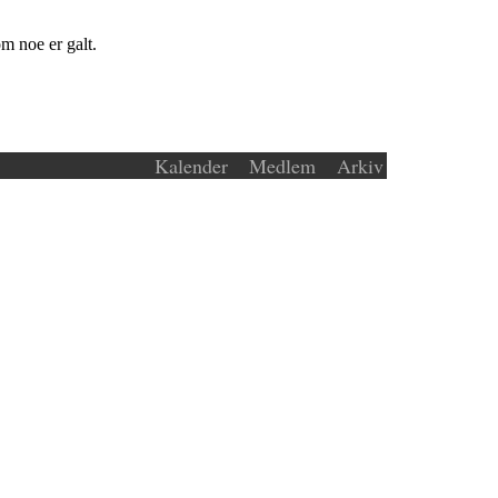
m noe er galt.
Kalender
Medlem
Arkiv