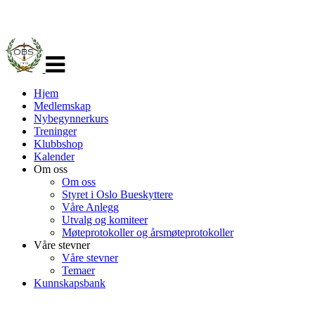
Veksle
navigasjon
Hjem
Medlemskap
Nybegynnerkurs
Treninger
Klubbshop
Kalender
Om oss
Om oss
Styret i Oslo Bueskyttere
Våre Anlegg
Utvalg og komiteer
Møteprotokoller og årsmøteprotokoller
Våre stevner
Våre stevner
Temaer
Kunnskapsbank