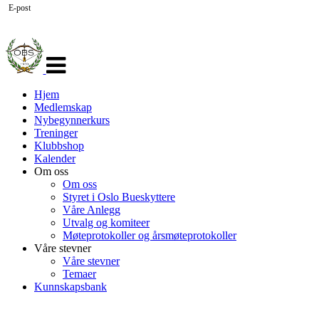
E-post
Veksle
navigasjon
Hjem
Medlemskap
Nybegynnerkurs
Treninger
Klubbshop
Kalender
Om oss
Om oss
Styret i Oslo Bueskyttere
Våre Anlegg
Utvalg og komiteer
Møteprotokoller og årsmøteprotokoller
Våre stevner
Våre stevner
Temaer
Kunnskapsbank