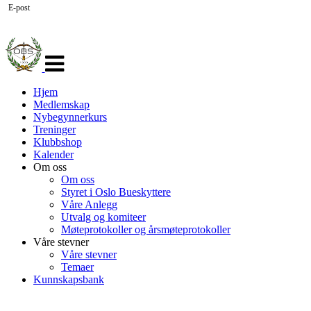
E-post
Veksle
navigasjon
Hjem
Medlemskap
Nybegynnerkurs
Treninger
Klubbshop
Kalender
Om oss
Om oss
Styret i Oslo Bueskyttere
Våre Anlegg
Utvalg og komiteer
Møteprotokoller og årsmøteprotokoller
Våre stevner
Våre stevner
Temaer
Kunnskapsbank