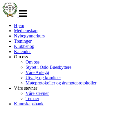
E-post
Veksle
navigasjon
Hjem
Medlemskap
Nybegynnerkurs
Treninger
Klubbshop
Kalender
Om oss
Om oss
Styret i Oslo Bueskyttere
Våre Anlegg
Utvalg og komiteer
Møteprotokoller og årsmøteprotokoller
Våre stevner
Våre stevner
Temaer
Kunnskapsbank