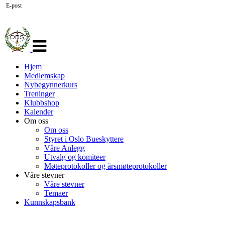
E-post
Veksle
navigasjon
Hjem
Medlemskap
Nybegynnerkurs
Treninger
Klubbshop
Kalender
Om oss
Om oss
Styret i Oslo Bueskyttere
Våre Anlegg
Utvalg og komiteer
Møteprotokoller og årsmøteprotokoller
Våre stevner
Våre stevner
Temaer
Kunnskapsbank