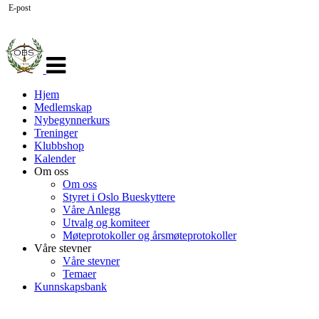
E-post
Veksle
navigasjon
Hjem
Medlemskap
Nybegynnerkurs
Treninger
Klubbshop
Kalender
Om oss
Om oss
Styret i Oslo Bueskyttere
Våre Anlegg
Utvalg og komiteer
Møteprotokoller og årsmøteprotokoller
Våre stevner
Våre stevner
Temaer
Kunnskapsbank