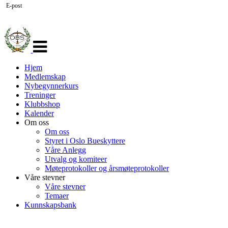
E-post
Veksle
navigasjon
Hjem
Medlemskap
Nybegynnerkurs
Treninger
Klubbshop
Kalender
Om oss
Om oss
Styret i Oslo Bueskyttere
Våre Anlegg
Utvalg og komiteer
Møteprotokoller og årsmøteprotokoller
Våre stevner
Våre stevner
Temaer
Kunnskapsbank