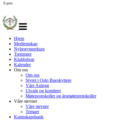
E-post
Veksle
navigasjon
Hjem
Medlemskap
Nybegynnerkurs
Treninger
Klubbshop
Kalender
Om oss
Om oss
Styret i Oslo Bueskyttere
Våre Anlegg
Utvalg og komiteer
Møteprotokoller og årsmøteprotokoller
Våre stevner
Våre stevner
Temaer
Kunnskapsbank