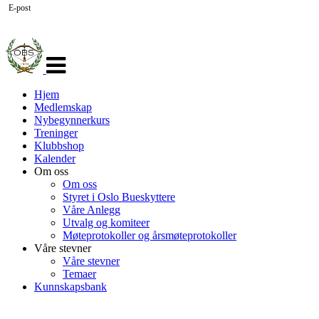
E-post
Veksle
navigasjon
Hjem
Medlemskap
Nybegynnerkurs
Treninger
Klubbshop
Kalender
Om oss
Om oss
Styret i Oslo Bueskyttere
Våre Anlegg
Utvalg og komiteer
Møteprotokoller og årsmøteprotokoller
Våre stevner
Våre stevner
Temaer
Kunnskapsbank