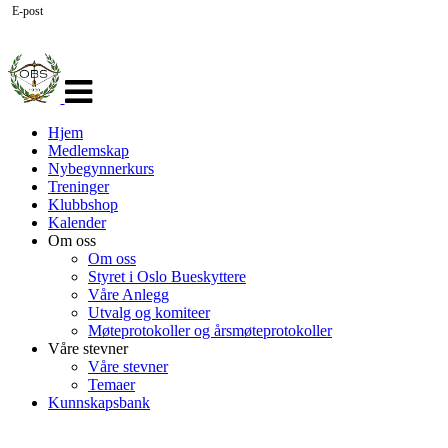
E-post
Veksle
navigasjon
Hjem
Medlemskap
Nybegynnerkurs
Treninger
Klubbshop
Kalender
Om oss
Om oss
Styret i Oslo Bueskyttere
Våre Anlegg
Utvalg og komiteer
Møteprotokoller og årsmøteprotokoller
Våre stevner
Våre stevner
Temaer
Kunnskapsbank