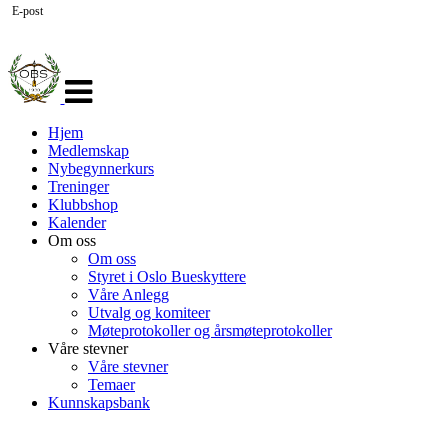
E-post
Veksle
navigasjon
Hjem
Medlemskap
Nybegynnerkurs
Treninger
Klubbshop
Kalender
Om oss
Om oss
Styret i Oslo Bueskyttere
Våre Anlegg
Utvalg og komiteer
Møteprotokoller og årsmøteprotokoller
Våre stevner
Våre stevner
Temaer
Kunnskapsbank