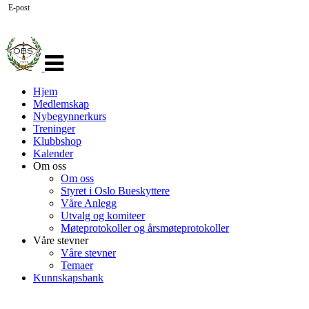
E-post
Veksle
navigasjon
Hjem
Medlemskap
Nybegynnerkurs
Treninger
Klubbshop
Kalender
Om oss
Om oss
Styret i Oslo Bueskyttere
Våre Anlegg
Utvalg og komiteer
Møteprotokoller og årsmøteprotokoller
Våre stevner
Våre stevner
Temaer
Kunnskapsbank