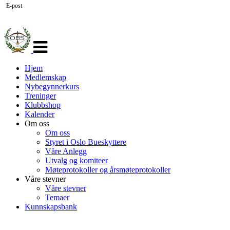
E-post
Veksle
navigasjon
Hjem
Medlemskap
Nybegynnerkurs
Treninger
Klubbshop
Kalender
Om oss
Om oss
Styret i Oslo Bueskyttere
Våre Anlegg
Utvalg og komiteer
Møteprotokoller og årsmøteprotokoller
Våre stevner
Våre stevner
Temaer
Kunnskapsbank