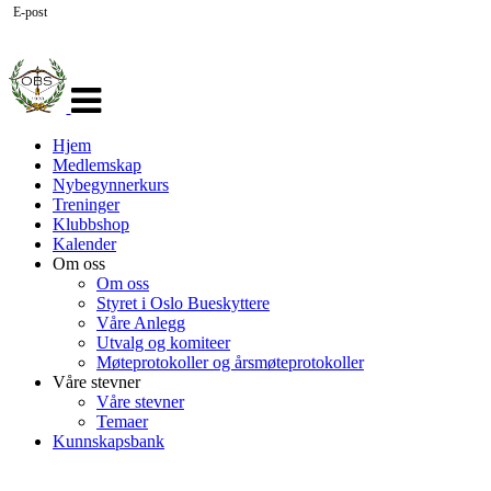
E-post
Veksle
navigasjon
Hjem
Medlemskap
Nybegynnerkurs
Treninger
Klubbshop
Kalender
Om oss
Om oss
Styret i Oslo Bueskyttere
Våre Anlegg
Utvalg og komiteer
Møteprotokoller og årsmøteprotokoller
Våre stevner
Våre stevner
Temaer
Kunnskapsbank