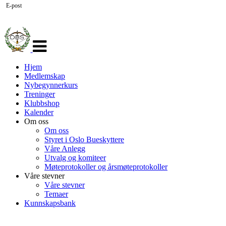
E-post
Veksle
navigasjon
Hjem
Medlemskap
Nybegynnerkurs
Treninger
Klubbshop
Kalender
Om oss
Om oss
Styret i Oslo Bueskyttere
Våre Anlegg
Utvalg og komiteer
Møteprotokoller og årsmøteprotokoller
Våre stevner
Våre stevner
Temaer
Kunnskapsbank