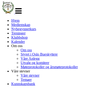
E-post
Veksle
navigasjon
Hjem
Medlemskap
Nybegynnerkurs
Treninger
Klubbshop
Kalender
Om oss
Om oss
Styret i Oslo Bueskyttere
Våre Anlegg
Utvalg og komiteer
Møteprotokoller og årsmøteprotokoller
Våre stevner
Våre stevner
Temaer
Kunnskapsbank